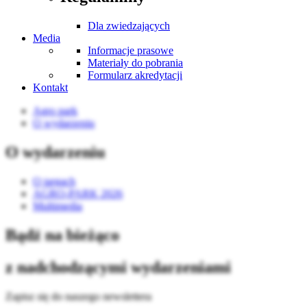
Dla zwiedzających
Media
Informacje prasowe
Materiały do pobrania
Formularz akredytacji
Kontakt
Agro park
O wydarzeniu
O wydarzeniu
O targach
AGRO-PARK 2026
Multimedia
Bądź na bieżąco
z nadchodzącymi wydarzeniami
Zapisz się do naszego newslettera