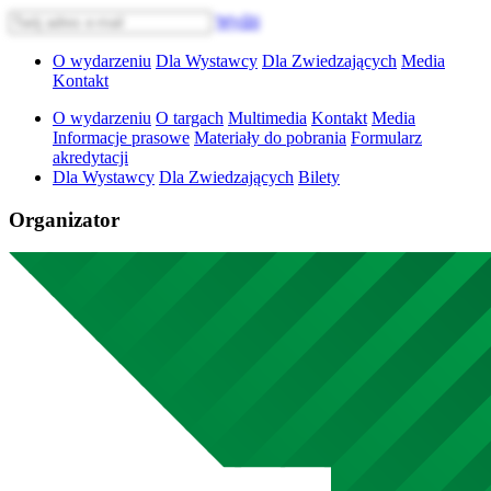
Wyślij
O wydarzeniu
Dla Wystawcy
Dla Zwiedzających
Media
Kontakt
O wydarzeniu
O targach
Multimedia
Kontakt
Media
Informacje prasowe
Materiały do pobrania
Formularz
akredytacji
Dla Wystawcy
Dla Zwiedzających
Bilety
Organizator