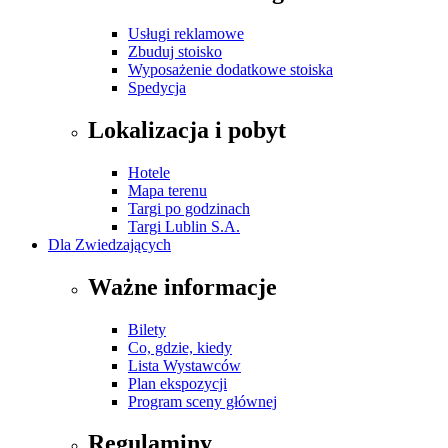
Usługi reklamowe
Zbuduj stoisko
Wyposażenie dodatkowe stoiska
Spedycja
Lokalizacja i pobyt
Hotele
Mapa terenu
Targi po godzinach
Targi Lublin S.A.
Dla Zwiedzających
Ważne informacje
Bilety
Co, gdzie, kiedy
Lista Wystawców
Plan ekspozycji
Program sceny głównej
Regulaminy