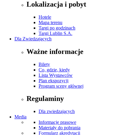
Lokalizacja i pobyt
Hotele
Mapa terenu
Targi po godzinach
Targi Lublin S.A.
Dla Zwiedzających
Ważne informacje
Bilety
Co, gdzie, kiedy
Lista Wystawców
Plan ekspozycji
Program sceny głównej
Regulaminy
Dla zwiedzających
Media
Informacje prasowe
Materiały do pobrania
Formularz akredytacji