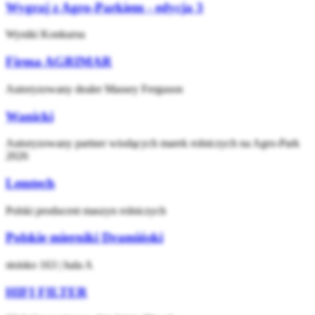
Wygraj z Agro-Parkiem - edycja 3
Wyniki Konkursu
Firma AGRIMAR
Autoryzowany dealer Massey Ferguson
Wanicki
Autoryzowany partner wiodących marek rolniczych na Agro-Park
2026
Lemtech
Polski producent maszyn rolniczych
Polskie mierniki Dramiński
stoisko 163 | hala A
HIFI FILTER