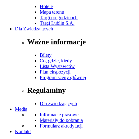
Hotele
Mapa terenu
Targi po godzinach
Targi Lublin S.A.
Dla Zwiedzających
Ważne informacje
Bilety
Co, gdzie, kiedy
Lista Wystawców
Plan ekspozycji
Program sceny głównej
Regulaminy
Dla zwiedzających
Media
Informacje prasowe
Materiały do pobrania
Formularz akredytacji
Kontakt