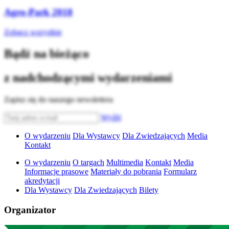
Agro-Park 2018
Zobacz wszystkie
Bądź na bieżąco
z nadchodzącymi wydarzeniami
Zapisz się do naszego newslettera
Wyślij
O wydarzeniu
Dla Wystawcy
Dla Zwiedzających
Media
Kontakt
O wydarzeniu
O targach
Multimedia
Kontakt
Media
Informacje prasowe
Materiały do pobrania
Formularz
akredytacji
Dla Wystawcy
Dla Zwiedzających
Bilety
Organizator