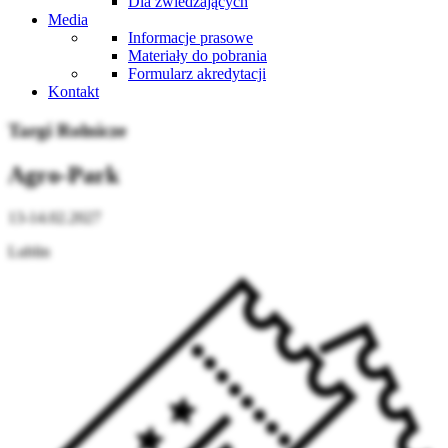
Dla zwiedzających
Media
Informacje prasowe
Materiały do pobrania
Formularz akredytacji
Kontakt
Targi Rolnicze
Agro-Park
13-14.02.2027
Lublin