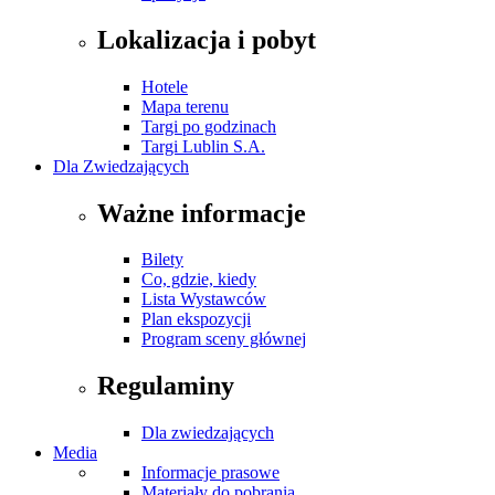
Lokalizacja i pobyt
Hotele
Mapa terenu
Targi po godzinach
Targi Lublin S.A.
Dla Zwiedzających
Ważne informacje
Bilety
Co, gdzie, kiedy
Lista Wystawców
Plan ekspozycji
Program sceny głównej
Regulaminy
Dla zwiedzających
Media
Informacje prasowe
Materiały do pobrania