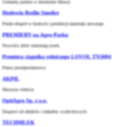
Globalny partner w dziedzinie filtracji
Hodowla Roślin Smolice
Polski ekspert w hodowli i produkcji materiału siewnego
PREMIERY na Agro-Parku
Nowości, które zmieniają rynek.
Premiera ciągnika rolniczego LOVOL TN3004
Pokaz przedpremierowy
AKPIL
Maszyny rolnicze
OptiAgro Sp. z o.o.
Eksperci od silników i układów wydechowych
TECHMLEK