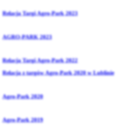
Relacja Targi Agro-Park 2023
AGRO-PARK 2023
Relacja Targi Agro-Park 2022
Relacja z targów Agro-Park 2020 w Lublinie
Agro-Park 2020
Agro-Park 2019