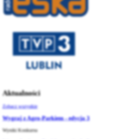
Aktualności
Zobacz wszystkie
Wygraj z Agro-Parkiem - edycja 3
Wyniki Konkursu