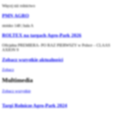
Więcej niż rolnictwo
PMN AGRO
stoisko 148 | hala A
ROLTEX na targach Agro-Park 2026
Oficjalna PREMIERA- PO RAZ PIERWSZY w Polsce – CLAAS
AXION 9
Zobacz wszystkie aktualności
Zobacz
Multimedia
Zobacz wszystkie
Targi Rolnicze Agro-Park 2024