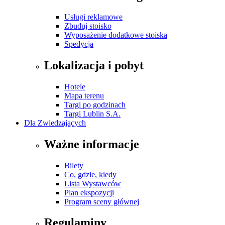
Usługi reklamowe
Zbuduj stoisko
Wyposażenie dodatkowe stoiska
Spedycja
Lokalizacja i pobyt
Hotele
Mapa terenu
Targi po godzinach
Targi Lublin S.A.
Dla Zwiedzających
Ważne informacje
Bilety
Co, gdzie, kiedy
Lista Wystawców
Plan ekspozycji
Program sceny głównej
Regulaminy