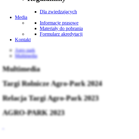
Dla zwiedzających
Media
Informacje prasowe
Materiały do pobrania
Formularz akredytacji
Kontakt
Agro park
Multimedia
Multimedia
Targi Rolnicze Agro-Park 2024
Relacja Targi Agro-Park 2023
AGRO-PARK 2023