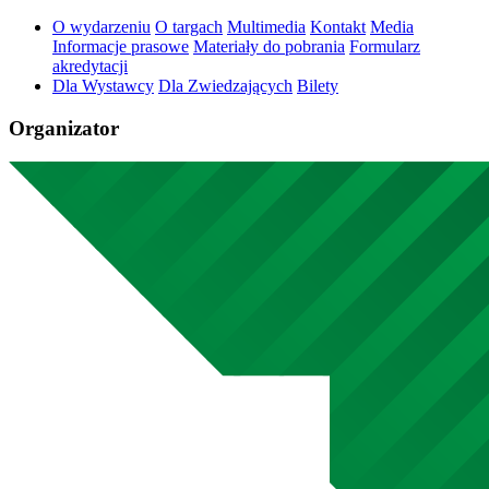
O wydarzeniu
O targach
Multimedia
Kontakt
Media
Informacje prasowe
Materiały do pobrania
Formularz
akredytacji
Dla Wystawcy
Dla Zwiedzających
Bilety
Organizator