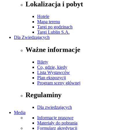
Lokalizacja i pobyt
Hotele
Mapa terenu
Targi po godzinach
Targi Lublin S.A.
Dla Zwiedzających
Ważne informacje
Bilety
Co, gdzie, kiedy
Lista Wystawców
Plan ekspozycji
Program sceny głównej
Regulaminy
Dla zwiedzających
Media
Informacje prasowe
Materiały do pobrania
Formularz akredytacji