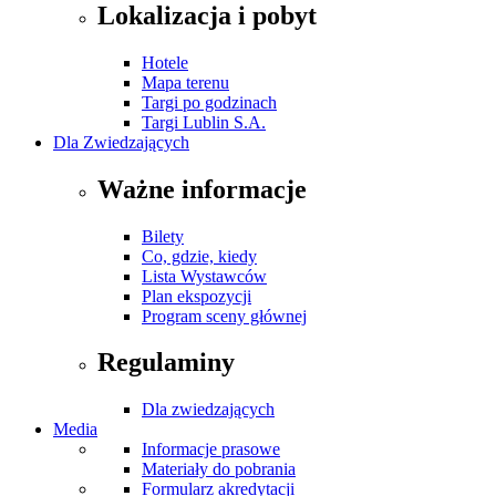
Lokalizacja i pobyt
Hotele
Mapa terenu
Targi po godzinach
Targi Lublin S.A.
Dla Zwiedzających
Ważne informacje
Bilety
Co, gdzie, kiedy
Lista Wystawców
Plan ekspozycji
Program sceny głównej
Regulaminy
Dla zwiedzających
Media
Informacje prasowe
Materiały do pobrania
Formularz akredytacji