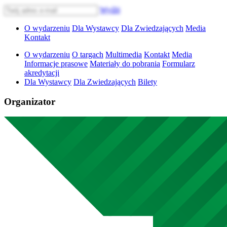
Wyślij
O wydarzeniu
Dla Wystawcy
Dla Zwiedzających
Media
Kontakt
O wydarzeniu
O targach
Multimedia
Kontakt
Media
Informacje prasowe
Materiały do pobrania
Formularz
akredytacji
Dla Wystawcy
Dla Zwiedzających
Bilety
Organizator