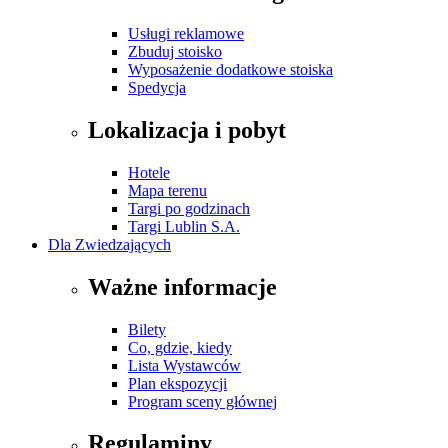
Usługi reklamowe
Zbuduj stoisko
Wyposażenie dodatkowe stoiska
Spedycja
Lokalizacja i pobyt
Hotele
Mapa terenu
Targi po godzinach
Targi Lublin S.A.
Dla Zwiedzających
Ważne informacje
Bilety
Co, gdzie, kiedy
Lista Wystawców
Plan ekspozycji
Program sceny głównej
Regulaminy