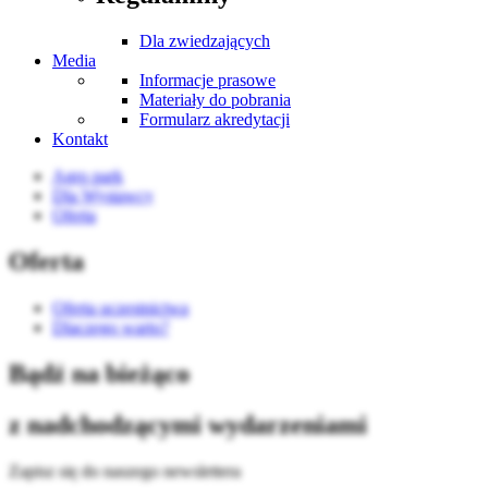
Dla zwiedzających
Media
Informacje prasowe
Materiały do pobrania
Formularz akredytacji
Kontakt
Agro park
Dla Wystawcy
Oferta
Oferta
Oferta uczestnictwa
Dlaczego warto?
Bądź na bieżąco
z nadchodzącymi wydarzeniami
Zapisz się do naszego newslettera