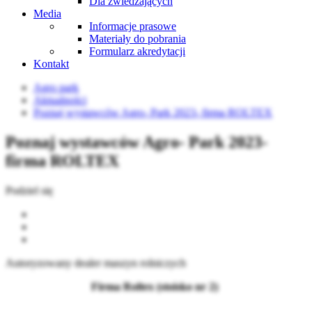
Dla zwiedzających
Media
Informacje prasowe
Materiały do pobrania
Formularz akredytacji
Kontakt
Agro park
Aktualności
Poznaj wystawców Agro- Park 2023- firma ROLTEX
Poznaj wystawców Agro- Park 2023-
firma ROLTEX
Podziel się
Autoryzowany dealer maszyn rolniczych
Firma Roltex (stoisko nr 2)