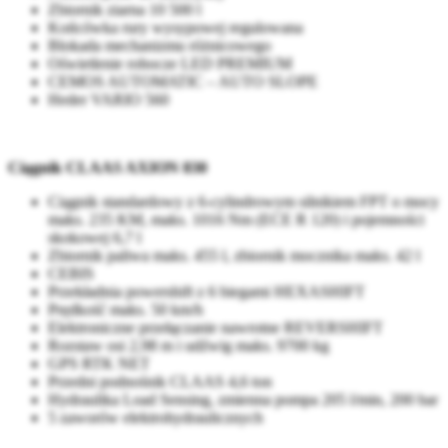
Zbiornik ziarna 10 500 l
Końcówka rury wysypowej regulowana
Blokada mechanizmu różnicowego
Oświetlenie robocze LED PREMIUM
CEMOS AUTOMATIC – AUTO SLOPE
Heder VARIO 560
Ciągnik CLAAS AXION 830
Ciągnik standardowy z 6-cylindrowym silnikiem FPT o mocy
maks. 235 KM, maks. 1016 Nm (ECE R 120) i pojemności
skokowej 6,7 l
Zbiornik paliwa maks. 455 l, zbiornik mocznika maks. 42 l
CEBIS
Przekładnia powershift z 6 biegami HEXASHIFT
Prędkość maks. 50 km/h
Elektroniczne przełączanie nawrotne REVERSHIFT
Rozstaw osi 2,98 m i udźwig maks. 9700 kg
GPS RTK NET
Przedni podnośnik CLAAS 4,6 ton
Hydraulika Load Sensing, zmienna pompa 205 l/min, 200 bar
5 zaworów elektrohydraulicznych