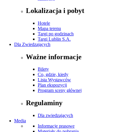
Lokalizacja i pobyt
Hotele
Mapa terenu
Targi po godzinach
Targi Lublin S.A.
Dla Zwiedzających
Ważne informacje
Bilety
Co, gdzie, kiedy
Lista Wystawców
Plan ekspozycji
Program sceny głównej
Regulaminy
Dla zwiedzających
Media
Informacje prasowe
Materiały do pobrania