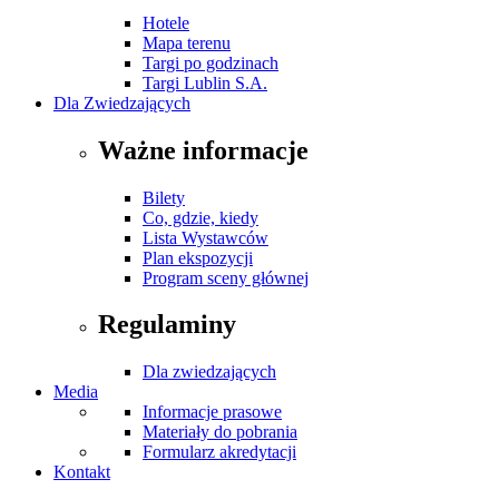
Hotele
Mapa terenu
Targi po godzinach
Targi Lublin S.A.
Dla Zwiedzających
Ważne informacje
Bilety
Co, gdzie, kiedy
Lista Wystawców
Plan ekspozycji
Program sceny głównej
Regulaminy
Dla zwiedzających
Media
Informacje prasowe
Materiały do pobrania
Formularz akredytacji
Kontakt