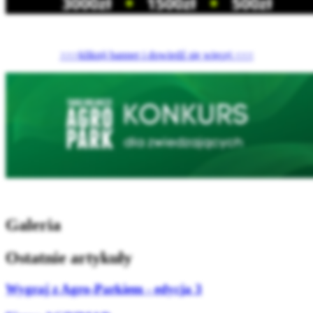
>>>kliknij banner i dowiedź się więcej <<<
Galeria
Ostatnie artykuły
Wygraj z Agro-Parkiem - edycja 3