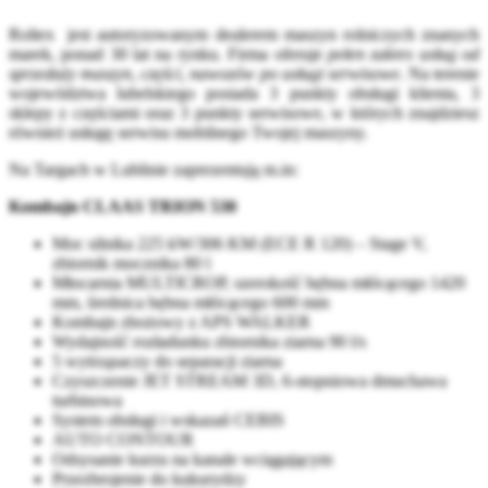
Roltex jest autoryzowanym dealerem maszyn rolniczych znanych
marek, ponad 30 lat na rynku. Firma oferuje
pełen zakres usług od
sprzedaży maszyn, części, nawozów po usługi serwisowe
. Na terenie
województwa lubelskiego posiada 3 punkty obsługi klienta, 3
sklepy z częściami oraz 3 punkty serwisowe, w których znajdziesz
również usługę serwisu mobilnego Twojej maszyny.
Na Targach w Lublinie zaprezentują m.in:
Kombajn CLAAS TRION 530
Moc silnika 225 kW/306 KM (ECE R 120) – Stage V,
zbiornik mocznika 80 l
Młocarnia MULTICROP, szerokość bębna młócącego 1420
mm, średnica bębna młócącego 600 mm
Kombajn zbożowy z APS WALKER
Wydajność rozładunku zbiornika ziarna 90 l/s
5 wytrząsaczy do separacji ziarna
Czyszczenie JET STREAM 3D, 6-stopniowa dmuchawa
turbinowa
System obsługi i wskazań CEBIS
AUTO CONTOUR
Odsysanie kurzu na kanale wciągającym
Przezbrojenie do kukurydzy