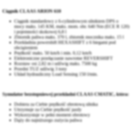
Ciągnik CLAAS ARION 610
Ciągnik standardowy z 6-cylindrowym silnikiem DPS o
mocy maks. 145 KM, maks. mom. obr. 640 Nm (ECE R 120)
i pojemności skokowej 6,8 l
Zbiornik paliwa maks. 370 l, zbiornik mocznika maks. 15 l
Przekładnia powershift HEXASHIFT z 6 biegami pod
obciążeniem
Prędkość maks. 50 km/h i min. 0,12 km/h
Elektroniczne przełączanie nawrotne REVERSHIFT
Rozstaw osi 2,82 m i udźwig maks. 7500 kg
Przedni TUZ udźwig 3 tony
Układ hydrauliczny Load Sensing 150 l/min.
Symulator bezstopniowej przekładni CLAAS CMATIC, która:
Dobiera za Ciebie prędkość obrotową silnika
Utrzymuje za Ciebie prędkość jazdy
Wykorzystuje w pełni moment obrotowy
Dąży do najniższego zużycia paliwa