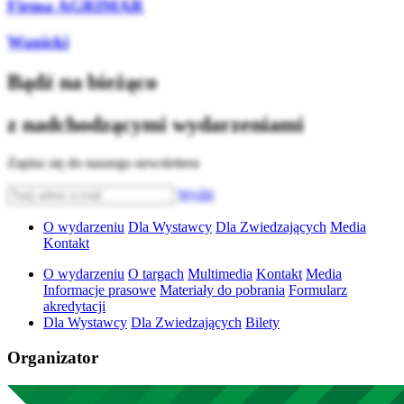
Firma AGRIMAR
Wanicki
Bądź na bieżąco
z nadchodzącymi wydarzeniami
Zapisz się do naszego newslettera
Wyślij
O wydarzeniu
Dla Wystawcy
Dla Zwiedzających
Media
Kontakt
O wydarzeniu
O targach
Multimedia
Kontakt
Media
Informacje prasowe
Materiały do pobrania
Formularz
akredytacji
Dla Wystawcy
Dla Zwiedzających
Bilety
Organizator