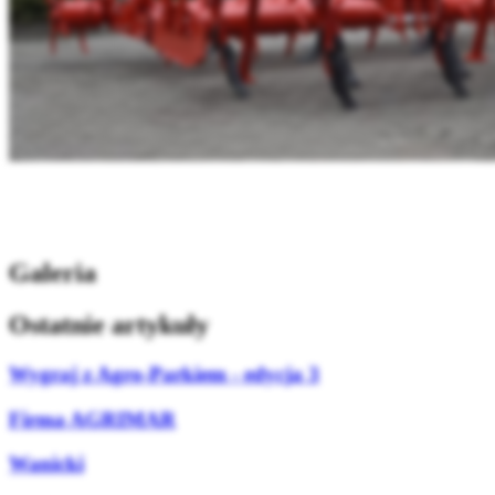
Galeria
Ostatnie artykuły
Wygraj z Agro-Parkiem - edycja 3
Firma AGRIMAR
Wanicki