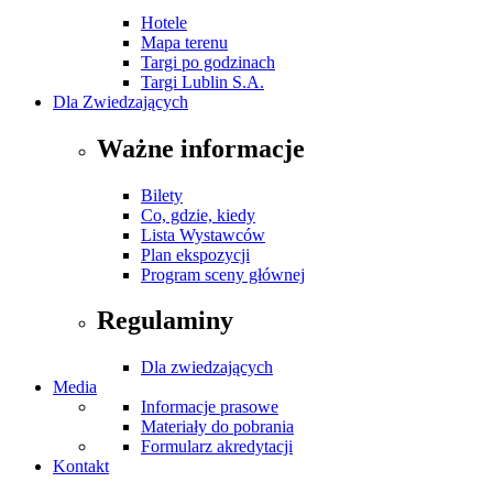
Hotele
Mapa terenu
Targi po godzinach
Targi Lublin S.A.
Dla Zwiedzających
Ważne informacje
Bilety
Co, gdzie, kiedy
Lista Wystawców
Plan ekspozycji
Program sceny głównej
Regulaminy
Dla zwiedzających
Media
Informacje prasowe
Materiały do pobrania
Formularz akredytacji
Kontakt