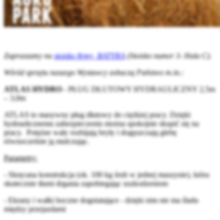
Zapraszamy na
stoisko firmy BATYRA
(Stoisko numer 3- Hala C).
Wśród sprzętu naszego Wystawcy zobaczą Państwo m.in.:
ATLAS HYDRO
- PŁUG DŁUTOWY HYDRAULICZNY 2,5m
– 3,0m
ATLAS to masywny pług dłutowy do ciężkiej pracy. Dzięki
hydraulicznemu zabezpieczeniu można spokojnie skupić się na
pracy. Potężne wały rozbijają bryły i dogęszczają glebę
równocześnie ją mulczując.
Parametry:
- Skręcana konstrukcja (ok. 100 kg śrub w jednej maszynie), która
skutecznie tłumi drgania zapobiegając uszkodzeniom
- Ekrany i wałki boczne dogniatające - dzięki nim nie ma śladu
między przejazdami