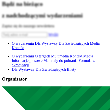
Bądź na bieżąco
z nadchodzącymi wydarzeniami
Zapisz się do naszego newslettera
Wyślij
O wydarzeniu
Dla Wystawcy
Dla Zwiedzających
Media
Kontakt
O wydarzeniu
O targach
Multimedia
Kontakt
Media
Informacje prasowe
Materiały do pobrania
Formularz
akredytacji
Dla Wystawcy
Dla Zwiedzających
Bilety
Organizator