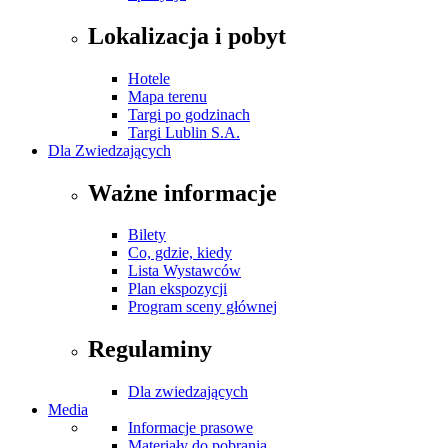
Lokalizacja i pobyt
Hotele
Mapa terenu
Targi po godzinach
Targi Lublin S.A.
Dla Zwiedzających
Ważne informacje
Bilety
Co, gdzie, kiedy
Lista Wystawców
Plan ekspozycji
Program sceny głównej
Regulaminy
Dla zwiedzających
Media
Informacje prasowe
Materiały do pobrania