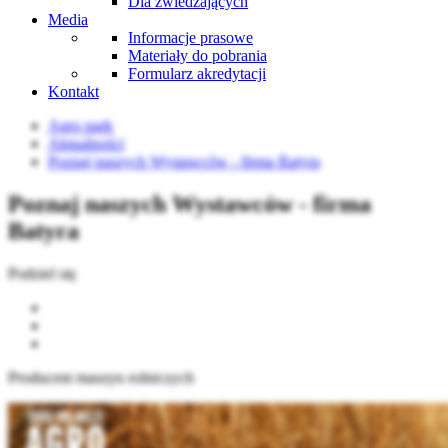
Dla zwiedzających
Media
Informacje prasowe
Materiały do pobrania
Formularz akredytacji
Kontakt
Agro park
Aktualności
Poznaj naszych Wystawców - firma Batyra
Poznaj naszych Wystawców - firma
Batyra
Podziel się
Producent maszyn rolniczych