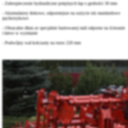
- Zabezpieczenie hydrauliczne potężnych łap o grubości 30 mm
- Akumulatory tłokowe, odporniejsze na zużycie niż standardowe
pęcherzykowe
- Obracalne dłuta ze specjalnie hartowanej stali odporne na ścieranie
i łatwe w wymianie
- Podwójny wał kolczasty na rurze 220 mm