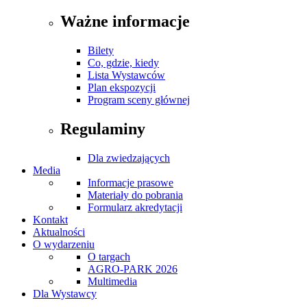
Ważne informacje
Bilety
Co, gdzie, kiedy
Lista Wystawców
Plan ekspozycji
Program sceny głównej
Regulaminy
Dla zwiedzających
Media
Informacje prasowe
Materiały do pobrania
Formularz akredytacji
Kontakt
Aktualności
O wydarzeniu
O targach
AGRO-PARK 2026
Multimedia
Dla Wystawcy